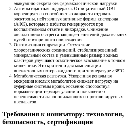
эвакуацию секрета без фармакологической нагрузки.
Антиоксидантная поддержка. Отрицательный ОВП
коррелирует со способностью жидкости отдавать
электроны, нейтрализуя активные формы кислорода
(АФК), которые в избытке генерируются при
воспалительном ответе и лихорадке. Снижение
оксидативного стресса защищает эпителий дыхательных
путей от вторичного повреждения.
Оптимизация гидратации. Отсутствие
хлорорганических соединений, стабилизированный
минеральный состав и уменьшенный размер водных
кластеров улучшают осмотическое всасывание в тонком
кишечнике. Это критично для компенсации
внеклеточных потерь жидкости при температуре >38°C.
Метаболическая разгрузка. Ускоренная ренальная
экскреция кислых метаболитов снижает нагрузку на
буферные системы крови, косвенно способствуя
нормализации терморегуляции и повышению
переносимости жаропонижающих и противовирусных
препаратов.
Требования к ионизатору: технология,
безопасность, сертификация