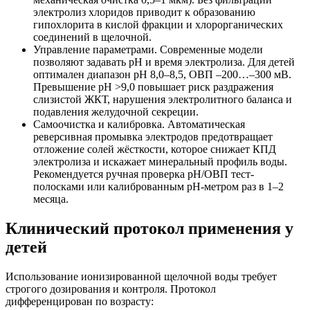
электролиз хлоридов приводит к образованию
гипохлорита в кислой фракции и хлорорганических
соединений в щелочной.
Управление параметрами. Современные модели
позволяют задавать pH и время электролиза. Для детей
оптимален диапазон pH 8,0–8,5, ОВП –200…–300 мВ.
Превышение pH >9,0 повышает риск раздражения
слизистой ЖКТ, нарушения электролитного баланса и
подавления желудочной секреции.
Самоочистка и калибровка. Автоматическая
реверсивная промывка электродов предотвращает
отложение солей жёсткости, которое снижает КПД
электролиза и искажает минеральный профиль воды.
Рекомендуется ручная проверка pH/ОВП тест-
полосками или калиброванным pH-метром раз в 1–2
месяца.
Клинический протокол применения у
детей
Использование ионизированной щелочной воды требует
строгого дозирования и контроля. Протокол
дифференцирован по возрасту: