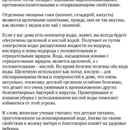
противовоспалительными и отхаркивающими свойствами.
Отдельные овощные соки (шпинат, сельдерей, капуста)
являются щелочными напитками, правда, они не так вкусны,
как молоко с медом или чай с малиной.
Если у вас дома есть ионизатор воды, значит, вы всегда будете
обеспечены щелочной и кислой водой. Получают ее путем
электролиза воды: расщепления жидкости на водород,
кислород и ионы водорода с положительным и
отрицательным зарядом. Вода, насыщенная ионами с
отрицательным зарядом, является щелочной, а с
положительным – кислой. Во время болезни полезны оба вида
воды. Щелочную используют как питье, кислую – для
обеззараживания белья и поверхностей в доме, что очень
актуально, поскольку детский организм ослаблен болезнью,
что делает его очень уязвимым к проникновению других
болезнетворных бактерий и вирусов. Проветривание и
влажная уборка с использованием кислой воды помогают
избавиться от этой угрозы.
К слову, японские ученые считают, что детское питание,
приготовленное на ионизированной воде, близко по своим
свойствам к молоку матери и благотворно влияет на здоровье
ребенка.