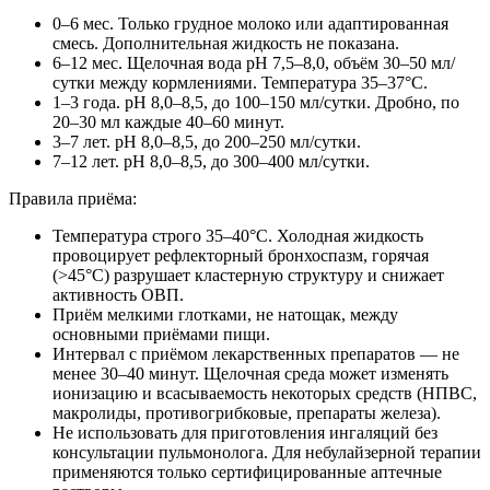
0–6 мес. Только грудное молоко или адаптированная
смесь. Дополнительная жидкость не показана.
6–12 мес. Щелочная вода pH 7,5–8,0, объём 30–50 мл/
сутки между кормлениями. Температура 35–37°C.
1–3 года. pH 8,0–8,5, до 100–150 мл/сутки. Дробно, по
20–30 мл каждые 40–60 минут.
3–7 лет. pH 8,0–8,5, до 200–250 мл/сутки.
7–12 лет. pH 8,0–8,5, до 300–400 мл/сутки.
Правила приёма:
Температура строго 35–40°C. Холодная жидкость
провоцирует рефлекторный бронхоспазм, горячая
(>45°C) разрушает кластерную структуру и снижает
активность ОВП.
Приём мелкими глотками, не натощак, между
основными приёмами пищи.
Интервал с приёмом лекарственных препаратов — не
менее 30–40 минут. Щелочная среда может изменять
ионизацию и всасываемость некоторых средств (НПВС,
макролиды, противогрибковые, препараты железа).
Не использовать для приготовления ингаляций без
консультации пульмонолога. Для небулайзерной терапии
применяются только сертифицированные аптечные