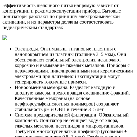
Эффективность щелочного питья напрямую зависит от
конструкции и режима эксплуатации прибора. Бытовые
ионизаторы работают по принципу электрохимической
активации, и их параметры должны соответствовать
педиатрическим стандартам:
Электроды. Оптимальны титановые пластины с
нанопокрытием из платины (толщина 3–5 мкм). Они
обеспечивают стабильный электролиз, исключают
коррозию и вымывание тяжёлых металлов. Приборы с
нержавеющими, никелированными или керамическими
электродами при длительной эксплуатации могут
генерировать токсичные примеси.
Ионообменная мембрана. Разделяет катодную и
анодную камеры, предотвращая смешивание фракций.
Качественные мембраны (на основе
перфторсульфокислотных полимеров) сохраняют
стабильность pH и ОВП в течение 3–5 лет.
Система предварительной фильтрации. Обязательный
компонент. Ионизатор не очищает воду от хлора,
тяжёлых металлов, пестицидов и микроорганизмов.
Требуется многоступенчатый префильтр (угольный +
механическая очистка 0,5–1 мкм). Без фильтрации