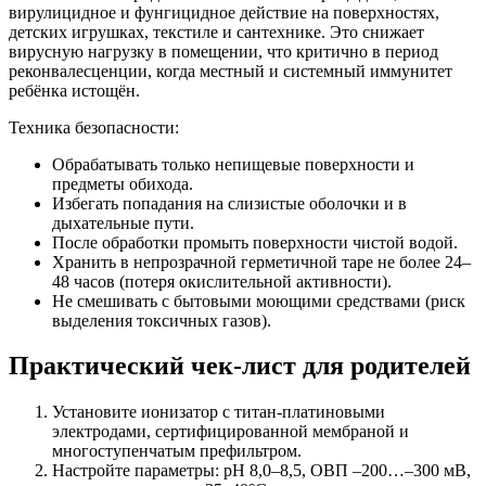
вирулицидное и фунгицидное действие на поверхностях,
детских игрушках, текстиле и сантехнике. Это снижает
вирусную нагрузку в помещении, что критично в период
реконвалесценции, когда местный и системный иммунитет
ребёнка истощён.
Техника безопасности:
Обрабатывать только непищевые поверхности и
предметы обихода.
Избегать попадания на слизистые оболочки и в
дыхательные пути.
После обработки промыть поверхности чистой водой.
Хранить в непрозрачной герметичной таре не более 24–
48 часов (потеря окислительной активности).
Не смешивать с бытовыми моющими средствами (риск
выделения токсичных газов).
Практический чек-лист для родителей
Установите ионизатор с титан-платиновыми
электродами, сертифицированной мембраной и
многоступенчатым префильтром.
Настройте параметры: pH 8,0–8,5, ОВП –200…–300 мВ,