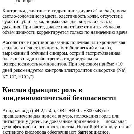
растворы.
Контроль адекватности гидратации: диурез ≥1 мл/кг/ч, моча
светло-соломенного цвета, эластичность кожи, отсутствие
сухости губ и языка, нормальная для возраста частота
дыхания. При рвоте, диарее или отказе от питья >6 часов
объём жидкости корректируется только по назначению врача.
Абсолютные противопоказания: почечная или хроническая
сердечная недостаточность, метаболический алкалоз,
выраженный отёчный синдром, острый гастрит/язвенная
болезнь в стадии обострения, индивидуальная
непереносимость компонентов. При курсовом приёме >10
дней рекомендуется контроль электролитов сыворотки (Na⁺,
K⁺, Cl⁻, HCO₃⁻).
Кислая фракция: роль в
эпидемиологической безопасности
Анодная вода (pH 2,5–4,5, ОВП +600…+800 мВ) не
предназначена для приёма внутрь, полоскания горла или
ингаляций у детей. Её доказанное применение — локальная
дезинфекция жилого пространства. Низкий pH и присутствие
активного кислорода обеспечивают бактерицидное,