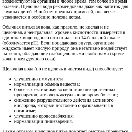
воздействуют на организм в любое время, тем более во время
болезни. Щелочная вода рекомендована даже как напиток для
грудных детей. В ней нет вредных примесей, она легче
усваивается и особенно полезна детям.
Обычная питьевая вода, как правило, не кислая и не
щелочная, а нейтральная. Уровень кислотности измеряется в
единицах водородного потенциала по 14-балльной шкале
(обозначается pH). Если попадающая внутрь организма
жидкость имеет кислую природу, она негативно воздействует
на ткани, обладающие слабощелочными свойствами (кроме
кожи и желудочного сока).
Щелочная вода (но не щелочь в чистом виде) способствует:
улучшению иммунитета;
нормализации обмена вещества;
более эффективному воздействию лекарственных
препаратов, что очень актуально во время болезни;
снижению разрушительного действия активного
кислорода, который постоянно образовывается в
организме;
улучшению кровоснабжения;
нормализации пищеварения.
Таким образом, щелочное питье помогает быстрее справиться