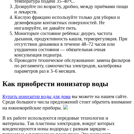
температура подачи 35–40°C.
Дозируйте по возрасту, дробно, между приёмами пищи
и лекарств.
Кислую фракцию используйте только для уборки и
дезинфекции контактных поверхностей. Не
ингалируйте, не давайте пить.
Мониторьте состояние ребёнка: диурез, частота
дыхания, продуктивность кашля, терморегуляция. При
отсутствии динамики в течение 48–72 часов или
ухудшении состояния — обязательная очная
консультация педиатра.
Проводите техническое обслуживание: замена фильтров
по регламенту, самоочистка электродов, калибровка
параметров раз в 3–6 месяцев.
Как приобрести ионизатор воды
Купить ионизатор воды для дома
вы можете на нашем сайте.
Среди большого числа предложений стоит обратить внимание
на южнокорейские приборы.
В их работе используются передовые технологии и
материалы. Так пластины электродов, вокруг которых
конденсируются ионы водорода с разным зарядом –