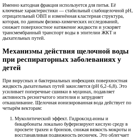
Именно катодная фракция используется для питья. Её
ключевые характеристики — стабильный слабощелочной pH,
отрицательный ОВП и изменённая кластерная структура,
которая, по данным физико-химических исследований,
снижает поверхностное натяжение жидкости и ускоряет
трансмембранный транспорт воды в эпителии ЖКТ и
дыхательных путей.
Механизмы действия щелочной воды
при респираторных заболеваниях у
детей
При вирусных и бактериальных инфекциях поверхностная
жидкость дыхательных путей закисляется (pH 6,2–6,8). Это
усиливает поперечные сшивки в муцинах, подавляет
активность реснитчатого эпителия и затрудняет
откашливание. Щелочная ионизированная вода действует по
четырём векторам:
Муколитический эффект. Гидроксид-ионы и
бикарбонаты локально буферизируют кислую среду в
просвете трахеи и бронхов, снижая вязкость мокроты и
восстанавливая подвижность ресничек. Это облегчает