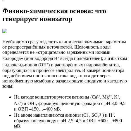
Физико-химическая основа: что
генерирует ионизатор
Необходимо сразу отделить клинически значимые параметры
от распространённых неточностей. Щелочность воды
определяется не «отрицательно заряженными ионами
водорода» (ион водорода H⁺ всегда положителен), а избытком
гидроксид-ионов (OH⁻) и растворённых гидрокарбонатов,
образующихся в процессе электролиза. В камере ионизатора
под действием постоянного тока вода проходит через
ионообменную мембрану, разделяющую анодную и катодную
зоны:
На катоде концентрируются катионы (Ca²⁺, Mg²⁺, K⁺,
Na⁺) и OH⁻, формируя щелочную фракцию с pH 8,0–9,5
и ОВП –150…–400 мВ.
На аноде накапливаются анионы (Cl⁻, SO₄²⁻) и H⁺,
образуя кислую воду с pH 2,5–4,5 и ОВП +600…+800
мВ.