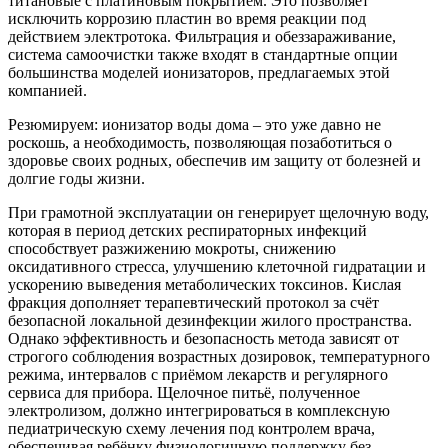
титановые с платиновым покрытием. Это позволяет
исключить коррозию пластин во время реакции под
действием электротока. Фильтрация и обеззараживание,
система самоочистки также входят в стандартные опции
большинства моделей ионизаторов, предлагаемых этой
компанией.
Резюмируем: ионизатор воды дома – это уже давно не
роскошь, а необходимость, позволяющая позаботиться о
здоровье своих родных, обеспечив им защиту от болезней и
долгие годы жизни.
При грамотной эксплуатации он генерирует щелочную воду,
которая в период детских респираторных инфекций
способствует разжижению мокроты, снижению
оксидативного стресса, улучшению клеточной гидратации и
ускорению выведения метаболических токсинов. Кислая
фракция дополняет терапевтический протокол за счёт
безопасной локальной дезинфекции жилого пространства.
Однако эффективность и безопасность метода зависят от
строгого соблюдения возрастных дозировок, температурного
режима, интервалов с приёмом лекарств и регулярного
сервиса для прибора. Щелочное питьё, полученное
электролизом, должно интегрироваться в комплексную
педиатрическую схему лечения под контролем врача,
обеспечивая ребёнку физиологичную поддержку без