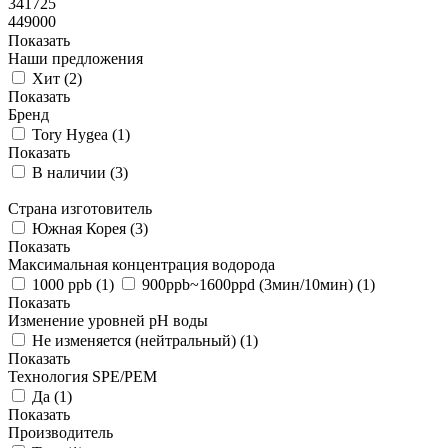
341725
449000
Показать
Наши предложения
Хит (
2
)
Показать
Бренд
Tory Hygea (
1
)
Показать
В наличии (
3
)
Страна изготовитель
Южная Корея (
3
)
Показать
Максимальная концентрация водорода
1000 ppb (
1
)
900ppb~1600ppd (3мин/10мин) (
1
)
Показать
Изменение уровней pH воды
Не изменяется (нейтральный) (
1
)
Показать
Технология SPE/PEM
Да (
1
)
Показать
Производитель